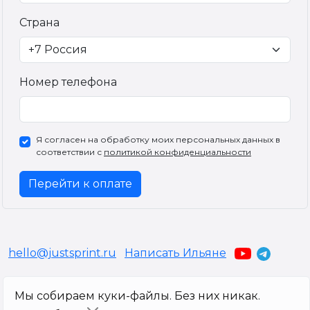
Страна
Номер телефона
Я согласен на обработку моих персональных данных в
соответствии с
политикой конфиденциальности
Перейти к оплате
hello@justsprint.ru
Написать Ильяне
© JustSprint.ru 2026
Мы собираем куки-файлы. Без них никак.
Мы
используем файлы cookie
, для персонализации сервисов и повышения
удобства пользования сайтом. Если вы не согласны на их использование,